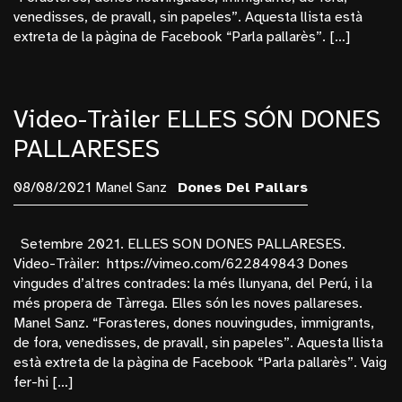
Pallars Jussà
venedisses, de pravall, sin papeles”. Aquesta llista està
Plantes
extreta de la pàgina de Facebook “Parla pallarès”. […]
Poblenou
Retrats
Video-Tràiler ELLES SÓN DONES
Samarretes
PALLARESES
Sequera
Navegaciò
08/08/2021 Manel Sanz
Dones Del Pallars
Fotografía
Setembre 2021. ELLES SON DONES PALLARESES.
Videos
Video-Tràiler: https://vimeo.com/622849843 Dones
vingudes d’altres contrades: la més llunyana, del Perú, i la
Docu-Web
més propera de Tàrrega. Elles són les noves pallareses.
Texts
Manel Sanz. “Forasteres, dones nouvingudes, immigrants,
de fora, venedisses, de pravall, sin papeles”. Aquesta llista
Qui Soc: Manel Sanz
està extreta de la pàgina de Facebook “Parla pallarès”. Vaig
Contacte
fer-hi […]