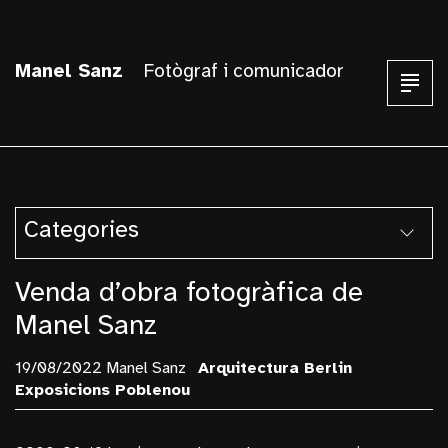
Manel Sanz
Fotògraf i comunicador
Categories
Armentera
Venda d’obra fotogràfica de
Arquitectura
Manel Sanz
Balust I Pallars
19/08/2022 Manel Sanz
Arquitectura
Berlin
Berlin
Exposicions
Poblenou
Blanes
Blog