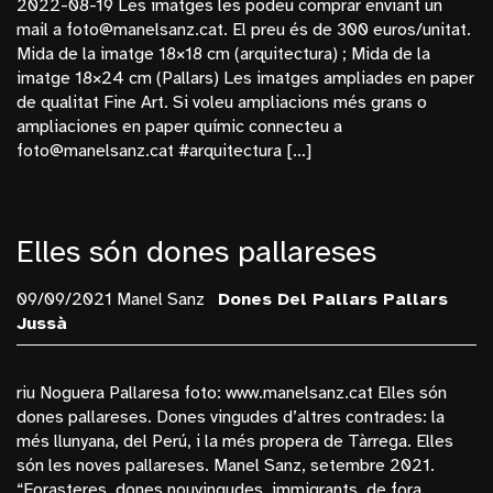
2022-08-19 Les imatges les podeu comprar enviant un
Bosc
mail a foto@manelsanz.cat. El preu és de 300 euros/unitat.
Mida de la imatge 18×18 cm (arquitectura) ; Mida de la
Budapest
imatge 18×24 cm (Pallars) Les imatges ampliades en paper
Cinema
de qualitat Fine Art. Si voleu ampliacions més grans o
ampliaciones en paper químic connecteu a
Dones Del Pallars
foto@manelsanz.cat #arquitectura […]
Dones Fortes
Exposicions
Frederic Amat
Elles són dones pallareses
General
09/09/2021 Manel Sanz
Dones Del Pallars
Pallars
La Monumental
Jussà
Manel Sanz
Mèxic
riu Noguera Pallaresa foto: www.manelsanz.cat Elles són
dones pallareses. Dones vingudes d’altres contrades: la
Monopol
més llunyana, del Perú, i la més propera de Tàrrega. Elles
Nucleares
són les noves pallareses. Manel Sanz, setembre 2021.
“Forasteres, dones nouvingudes, immigrants, de fora,