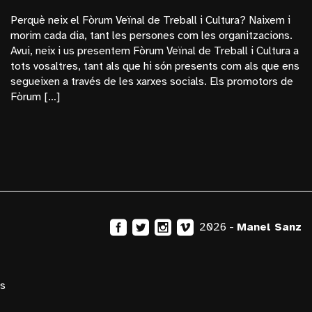
Bosc
Perquè neix el Fòrum Veïnal de Treball i Cultura? Naixem i
morim cada dia, tant les persones com les organitzacions.
Budapest
Avui, neix i us presentem Fòrum Veïnal de Treball i Cultura a
Cinema
tots vosaltres, tant als que hi són presents com als que ens
segueixen a través de les xarxes socials. Els promotors de
Dones Del Pallars
Fòrum […]
Dones Fortes
Exposicions
Frederic Amat
General
La Monumental
Manel Sanz
2026 -
Manel Sanz
Mèxic
Monopol
s
Nucleares