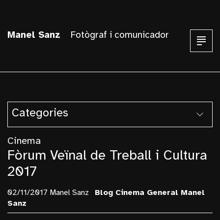
Manel Sanz
Fotògraf i comunicador
Categories
Armentera
Cinema
Arquitectura
Fòrum Veïnal de Treball i Cultura
Balust I Pallars
2017
Berlin
02/11/2017 Manel Sanz
Blog
Cinema
General
Manel
Blanes
Sanz
Blog