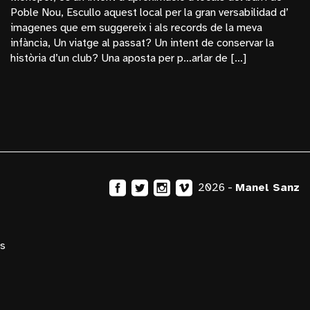
Poble Nou, Escullo aquest local per la gran versabilidad d’
Bosc
imagenes que em suggereix i als records de la meva
Budapest
infància, Un viatge al passat? Un intent de conservar la
història d’un club? Una aposta per p…arlar de […]
Cinema
Dones Del Pallars
Dones Fortes
Exposicions
Frederic Amat
General
2026 -
Manel Sanz
La Monumental
Manel Sanz
Mèxic
s
Monopol
Nucleares