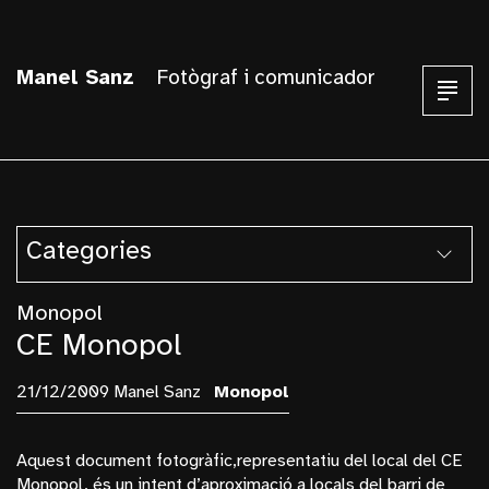
Manel Sanz
Fotògraf i comunicador
Categories
Armentera
Monopol
Arquitectura
CE Monopol
Balust I Pallars
21/12/2009 Manel Sanz
Monopol
Berlin
Blanes
Aquest document fotogràfic,representatiu del local del CE
Blog
Monopol, és un intent d’aproximació a locals del barri de