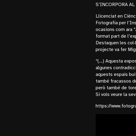
S’INCORPORA AL
Llicenciat en Ciènc
Fotografia per l’In
ocasions com ara “A
format part de l’ex
Destaquen les col·
projecte va fer Mig
“(…) Aquesta expos
algunes contradicc
aquests espais buit
també fracassos de
però també de tore
Si vols veure la sev
https://www.fotogr