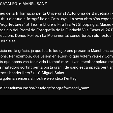
 CATÀLEG ➤ MANEL SANZ
ies de la Informació per la Universitat Autònoma de Barcelona i
stitut d’estudis fotogràfic de Catalunya. La seva obra s’ha expo
rquitectures” al Teatre Lliure o Fira fira Art Shopping al Museu 
posició del Premi de Fotografia de la Fundació Vila Casas el 2017
leccions Dones Fortes i La Monumental sense toros i els textos 
uel Salas.
ició no té gràcia, ja que les fotos que ens presenta Manel ens 
ions. Per exemple, què veiem en elles? o què volem veure? Com
s que abans van tenir vida i també mort, i van escoltar aplaudime
 matadors sortint per la porta gran i de sang escampada per l’ar
ros i banderillers? (…)” Miguel Salas
a galeria sencera al nostre web clica l’enllaç:
afiacatalunya.cat/ca/cataleg/fotografs/manel_sanz