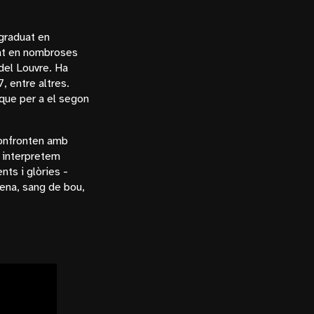
 graduat en
sat en nombroses
del Louvre. Ha
, entre altres.
que per a el segon
confronten amb
 interpretem
nts i glòries -
ena, sang de bou,