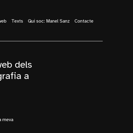
web
Texts
Qui soc: Manel Sanz
Contacte
web dels
rafia a
la meva