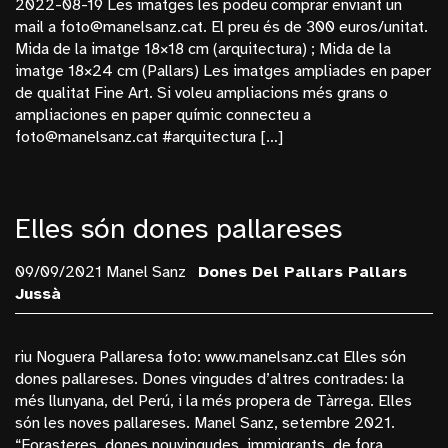
2022-08-19 Les imatges les podeu comprar enviant un
Bosc
mail a foto@manelsanz.cat. El preu és de 300 euros/unitat.
Mida de la imatge 18×18 cm (arquitectura) ; Mida de la
Budapest
imatge 18×24 cm (Pallars) Les imatges ampliades en paper
Cinema
de qualitat Fine Art. Si voleu ampliacions més grans o
ampliaciones en paper químic connecteu a
Dones Del Pallars
foto@manelsanz.cat #arquitectura […]
Dones Fortes
Exposicions
Frederic Amat
Elles són dones pallareses
General
09/09/2021 Manel Sanz
Dones Del Pallars
Pallars
La Monumental
Jussà
Manel Sanz
Mèxic
riu Noguera Pallaresa foto: www.manelsanz.cat Elles són
dones pallareses. Dones vingudes d’altres contrades: la
Monopol
més llunyana, del Perú, i la més propera de Tàrrega. Elles
Nucleares
són les noves pallareses. Manel Sanz, setembre 2021.
“Forasteres, dones nouvingudes, immigrants, de fora,