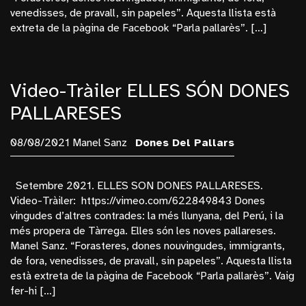
Pallars Jussà
venedisses, de pravall, sin papeles”. Aquesta llista està
Plantes
extreta de la pàgina de Facebook “Parla pallarès”. […]
Poblenou
Retrats
Video-Tràiler ELLES SÓN DONES
Samarretes
PALLARESES
Sequera
Navegaciò
08/08/2021 Manel Sanz
Dones Del Pallars
Fotografía
Setembre 2021. ELLES SON DONES PALLARESES.
Videos
Video-Tràiler: https://vimeo.com/622849843 Dones
vingudes d’altres contrades: la més llunyana, del Perú, i la
Docu-Web
més propera de Tàrrega. Elles són les noves pallareses.
Texts
Manel Sanz. “Forasteres, dones nouvingudes, immigrants,
de fora, venedisses, de pravall, sin papeles”. Aquesta llista
Qui Soc: Manel Sanz
està extreta de la pàgina de Facebook “Parla pallarès”. Vaig
Contacte
fer-hi […]