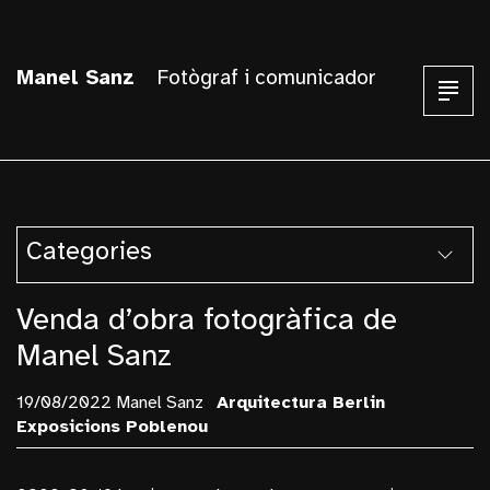
Manel Sanz
Fotògraf i comunicador
Categories
Armentera
Venda d’obra fotogràfica de
Arquitectura
Manel Sanz
Balust I Pallars
19/08/2022 Manel Sanz
Arquitectura
Berlin
Berlin
Exposicions
Poblenou
Blanes
Blog