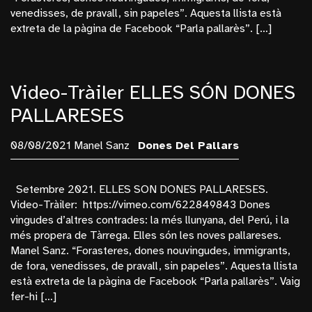
Pallars Jussà
venedisses, de pravall, sin papeles”. Aquesta llista està
Plantes
extreta de la pàgina de Facebook “Parla pallarès”. […]
Poblenou
Retrats
Video-Tràiler ELLES SÓN DONES
Samarretes
PALLARESES
Sequera
Navegaciò
08/08/2021 Manel Sanz
Dones Del Pallars
Fotografía
Setembre 2021. ELLES SON DONES PALLARESES.
Videos
Video-Tràiler: https://vimeo.com/622849843 Dones
vingudes d’altres contrades: la més llunyana, del Perú, i la
Docu-Web
més propera de Tàrrega. Elles són les noves pallareses.
Texts
Manel Sanz. “Forasteres, dones nouvingudes, immigrants,
de fora, venedisses, de pravall, sin papeles”. Aquesta llista
Qui Soc: Manel Sanz
està extreta de la pàgina de Facebook “Parla pallarès”. Vaig
Contacte
fer-hi […]