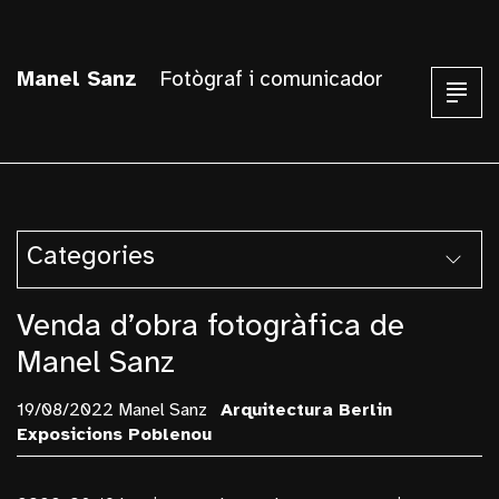
Manel Sanz
Fotògraf i comunicador
Categories
Armentera
Venda d’obra fotogràfica de
Arquitectura
Manel Sanz
Balust I Pallars
19/08/2022 Manel Sanz
Arquitectura
Berlin
Berlin
Exposicions
Poblenou
Blanes
Blog