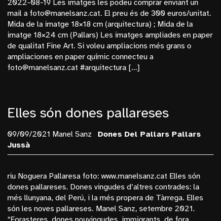
2022-08-19 Les imatges les podeu comprar enviant un
Bosc
mail a foto@manelsanz.cat. El preu és de 300 euros/unitat.
Mida de la imatge 18×18 cm (arquitectura) ; Mida de la
Budapest
imatge 18×24 cm (Pallars) Les imatges ampliades en paper
Cinema
de qualitat Fine Art. Si voleu ampliacions més grans o
ampliaciones en paper químic connecteu a
Dones Del Pallars
foto@manelsanz.cat #arquitectura […]
Dones Fortes
Exposicions
Frederic Amat
Elles són dones pallareses
General
09/09/2021 Manel Sanz
Dones Del Pallars
Pallars
La Monumental
Jussà
Manel Sanz
Mèxic
riu Noguera Pallaresa foto: www.manelsanz.cat Elles són
dones pallareses. Dones vingudes d’altres contrades: la
Monopol
més llunyana, del Perú, i la més propera de Tàrrega. Elles
Nucleares
són les noves pallareses. Manel Sanz, setembre 2021.
“Forasteres, dones nouvingudes, immigrants, de fora,