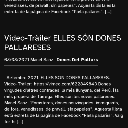
Pallars Jussà
venedisses, de pravall, sin papeles”. Aquesta llista està
Plantes
extreta de la pàgina de Facebook “Parla pallarès”. […]
Poblenou
Retrats
Video-Tràiler ELLES SÓN DONES
Samarretes
PALLARESES
Sequera
Navegaciò
08/08/2021 Manel Sanz
Dones Del Pallars
Fotografía
Setembre 2021. ELLES SON DONES PALLARESES.
Videos
Video-Tràiler: https://vimeo.com/622849843 Dones
vingudes d’altres contrades: la més llunyana, del Perú, i la
Docu-Web
més propera de Tàrrega. Elles són les noves pallareses.
Texts
Manel Sanz. “Forasteres, dones nouvingudes, immigrants,
de fora, venedisses, de pravall, sin papeles”. Aquesta llista
Qui Soc: Manel Sanz
està extreta de la pàgina de Facebook “Parla pallarès”. Vaig
Contacte
fer-hi […]