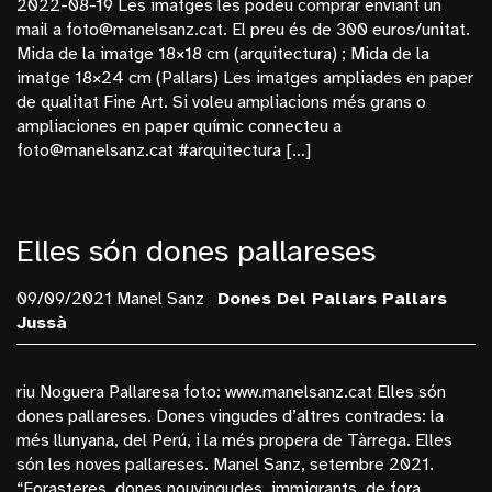
2022-08-19 Les imatges les podeu comprar enviant un
Bosc
mail a foto@manelsanz.cat. El preu és de 300 euros/unitat.
Mida de la imatge 18×18 cm (arquitectura) ; Mida de la
Budapest
imatge 18×24 cm (Pallars) Les imatges ampliades en paper
Cinema
de qualitat Fine Art. Si voleu ampliacions més grans o
ampliaciones en paper químic connecteu a
Dones Del Pallars
foto@manelsanz.cat #arquitectura […]
Dones Fortes
Exposicions
Frederic Amat
Elles són dones pallareses
General
09/09/2021 Manel Sanz
Dones Del Pallars
Pallars
La Monumental
Jussà
Manel Sanz
Mèxic
riu Noguera Pallaresa foto: www.manelsanz.cat Elles són
dones pallareses. Dones vingudes d’altres contrades: la
Monopol
més llunyana, del Perú, i la més propera de Tàrrega. Elles
Nucleares
són les noves pallareses. Manel Sanz, setembre 2021.
“Forasteres, dones nouvingudes, immigrants, de fora,