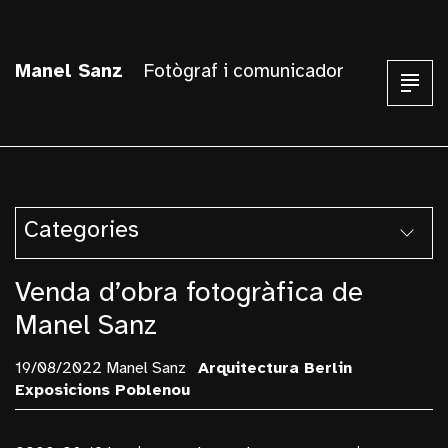
Manel Sanz
Fotògraf i comunicador
Categories
Armentera
Venda d’obra fotogràfica de
Arquitectura
Manel Sanz
Balust I Pallars
19/08/2022 Manel Sanz
Arquitectura
Berlin
Berlin
Exposicions
Poblenou
Blanes
Blog