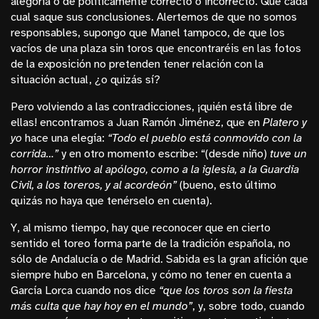
alegoría o de políticamente correcto o incorrecto. Que cada
cual saque sus conclusiones. Alertemos de que no somos
responsables, supongo que Manel tampoco, de que los
vacíos de una plaza sin toros que encontraréis en las fotos
de la exposición no pretenden tener relación con la
situación actual, ¿o quizás sí?
Pero volviendo a las contradicciones, ¡quién está libre de
ellas! encontramos a Juan Ramón Jiménez, que en
Platero y
yo
hace una elegía:
“
Todo el pueblo está conmovido con la
corrida…”
y en otro momento escribe: “(desde niño)
tuve un
horror instintivo al apólogo, como a la iglesia, a la Guardia
Civil, a los toreros, y al acordeón”
(bueno, esto último
quizás no haya que tenérselo en cuenta).
Y, al mismo tiempo, hay que reconocer que en cierto
sentido el toreo forma parte de la tradición española, no
sólo de Andalucía o de Madrid. Sabida es la gran afición que
siempre hubo en Barcelona, y cómo no tener en cuenta a
García Lorca cuando nos dice
“que los toros son la fiesta
más culta que hay hoy en el mundo”
, y, sobre todo, cuando