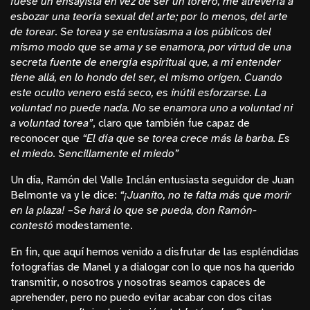
fuese un ensayista en vez de ser un torero, me atrevería a
esbozar una teoría sexual del arte; por lo menos, del arte
de torear. Se torea y se entusiasma a los públicos del
mismo modo que se ama y se enamora, por virtud de una
secreta fuente de energía espiritual que, a mi entender
tiene allá, en lo hondo del ser, el mismo origen. Cuando
este oculto venero está seco, es inútil esforzarse. La
voluntad no puede nada. No se enamora uno a voluntad ni
a voluntad torea”
, claro que también fue capaz de
reconocer que
“El día que se torea crece más la barba. Es
el miedo. Sencillamente el miedo”
Un día, Ramón del Valle Inclán entusiasta seguidor de Juan
Belmonte va y le dice:
“¡Juanito, no te falta más que morir
en la plaza! –Se hará lo que se pueda, don Ramón-
contestó
modestamente.
En fin, que aquí hemos venido a disfrutar de las espléndidas
fotografías de Manel y a dialogar con lo que nos ha querido
transmitir, o nosotros y nosotras seamos capaces de
aprehender, pero no puedo evitar acabar con dos citas