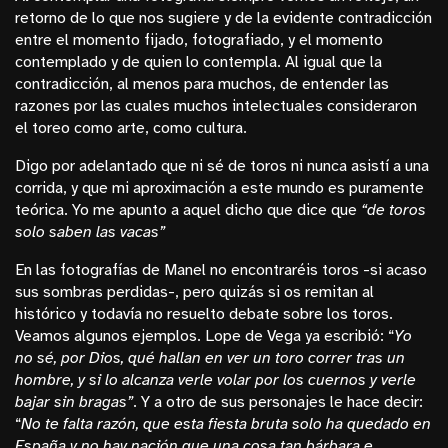
retorno de lo que nos sugiere y de la evidente contradicción
entre el momento fijado, fotografiado, y el momento
contemplado y de quien lo contempla. Al igual que la
contradicción, al menos para muchos, de entender las
razones por las cuales muchos intelectuales consideraron
el toreo como arte, como cultura.
Digo por adelantado que ni sé de toros ni nunca asistí a una
corrida, y que mi aproximación a este mundo es puramente
teórica. Yo me apunto a aquel dicho que dice que
“de toros
solo saben las vacas”
En las fotografías de Manel no encontraréis toros -si acaso
sus sombras perdidas-, pero quizás si os remitan al
histórico y todavía no resuelto debate sobre los toros.
Veamos algunos ejemplos. Lope de Vega ya escribió: “
Yo
no sé, por Dios, qu
é hallan en ver un toro correr tras un
hombre, y si lo alcanza verle volar por los cuernos y verle
bajar sin bragas”
. Y a otro de sus personajes le hace decir:
“
No te falta razón, que esta fiesta bruta solo ha quedado en
España y no hay nación que una cosa tan bárbara e