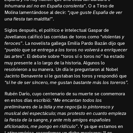
inhumana así no en España consienta
”. O a Tirso de
Molina lamentándose al decir:
“¡qu
e guste España de ver
una fiesta tan maldita!
”.
Siglos después, el político e intelectual Gaspar de
Jovellanos calificó las corridas de toros como “
violentas y
feroces
”. La novelista gallega Emilia Pardo Bazán dijo que
“
pueblo que se entrega a los toros no volverá a enriquecer
las artes
”. El debate sobre “toros sí o toros no” ha estado
muy presente a lo largo de la historia. Algunos lo
resolvieron a su manera. Un día le preguntaron al Nobel
Jacinto Benavente si le gustaban los toros y respondió que
“si he de ser sincero, me gustan bastante más los toreros”.
Rubén Darío, cuyo centenario de su muerte se conmemora
en estos días escribió: “
Me encantan todos los
preliminares de la lidia y me regocija lo pintoresco y
musical del espectáculo; mas protesto en cuanto empieza
la fiesta de la sangre, y ante mis amigos españoles
aficionados, me pongo en ridículo
”. Y ya que estamos en
Latinoamérica, recordemos un dicho mexicano:
“Los