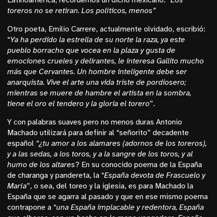
toreros no se retiran. Los políticos, menos”
Otro poeta, Emilio Carrere, actualmente olvidado, escribió:
“
Ya ha perdido la estrella de su norte la raza, ya este
pueblo borracho que vocea en la plaza y gusta de
emociones crueles y delirantes, le interesa Gallito mucho
más que Cervantes. Un hombre inteligente debe ser
anarquista. Vive el arte una vida triste de pordiosero;
mientras se muere de hambre el artista en la sombra,
tiene el oro el tendero y la gloria el torero
”.
Y con palabras suaves pero no menos duras Antonio
Machado utilizará para definir al “señorito” decadente
español
“¿tu amor a los alamares (adornos de los toreros),
y a las sedas, a los toros, y a la sangre de los toros, y al
humo de los altares
? En su conocido poema de la España
de charanga y pandereta, la “
España devota de Frascuelo y
María
”, o sea, del toreo y la iglesia, es para Machado la
España que se agarra al pasado y que en ese mismo poema
contrapone a “
una España implacable y redentora, España